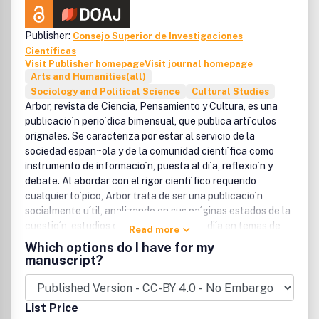
Publisher:
Consejo Superior de Investigaciones
Científicas
Visit Publisher homepage
Visit journal homepage
Arts and Humanities(all)
Sociology and Political Science
Cultural Studies
Arbor, revista de Ciencia, Pensamiento y Cultura, es una
publicacio´n perio´dica bimensual, que publica arti´culos
orignales. Se caracteriza por estar al servicio de la
sociedad espan~ola y de la comunidad cienti´fica como
instrumento de informacio´n, puesta al di´a, reflexio´n y
debate. Al abordar con el rigor cienti´fico requerido
cualquier to´pico, Arbor trata de ser una publicacio´n
socialmente u´til, analizando en sus pa´ginas estados de la
cuestio´n, estudios de caso y puestas al di´a en temas de
Read more
ma´ximo intere´s. Arbor es, sin duda, una de las revistas
Which options do I have for my
publicadas por el Consejo Superior de Investigaciones
manuscript?
Cienti´ficas de mayor antigu¨edad y dilatada andadura.
Arbor esta´ abierta al colectivo de investigadores
espan~oles y extranjeros y a los creadores y gestores de
List Price
nuestra cultura.