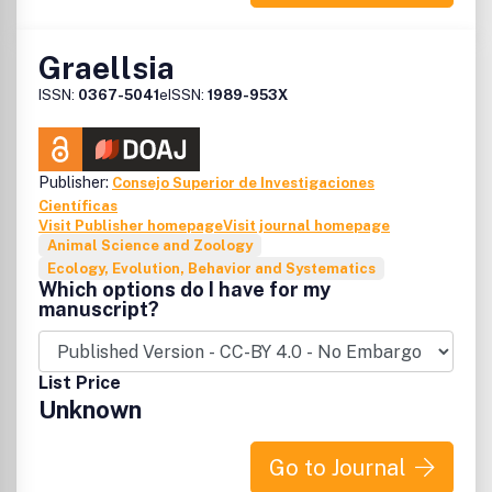
Graellsia
ISSN:
0367-5041
eISSN:
1989-953X
Publisher:
Consejo Superior de Investigaciones
Científicas
Visit Publisher homepage
Visit journal homepage
Animal Science and Zoology
Ecology, Evolution, Behavior and Systematics
Which options do I have for my
manuscript?
List Price
Unknown
Go to Journal