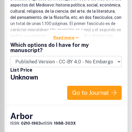
aspectos del Medioevo: historia política, social, económica,
cultural, religiosa, de la ciencia, del arte, de la literatura,
del pensamiento, de la filosofía, etc. en dos fascículos, con
un total de unas 1.100 páginas. El primer fascículo es de
carácter misceláneo (de aparición en junio) y el segundo se
dedica anualmente a un tema monográfico distinto (de
Read more
aparición en diciembre). En cada fascículo se publican,
Which options do I have for my
además, reseñas, y semblanzas o necrologías de
manuscript?
medievalistas eminentes. Los idiomas admitidos en la
revista son: castellano, catalán, portugués, francés,
italiano e inglés.El ANUARIO DE ESTUDIOS MEDIEVALES
List Price
es desde su fundación una de las revistas científicas de
Unknown
alto nivel más valoradas en su campo y se encuentra
indizada en numerosas bases de datos nacionales e
internacionales, entre otras International Medieval
Go to Journal
Bibliography, Repertorio de Medievalismo Hispánico, ISOC,
Catálogo Latindex, Dialnet, Regesta Imperii,
ThomsonReuters Web of Science (A&HCI, SSCI y JCR), y
Arbor
SCOPUS.ANUARIO DE ESTUDIOS MEDIEVALES facilita el
acceso sin restricciones a todo su contenido desde el
ISSN:
0210-1963
eISSN:
1988-303X
momento de su publicación en este edición electrónica.