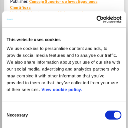
Publisher:
Consejo Superior de Investigaciones
Científicas
Visit Publisher homepage
Visit journal homepage
View author guidelines
View aims and scope
History
Cultural Studies
Which options do I have for my
manuscript?
This website uses cookies
We use cookies to personalise content and ads, to
List Price
provide social media features and to analyse our traffic.
Unknown
We also share information about your use of our site with
our social media, advertising and analytics partners who
Go to Journal
may combine it with other information that you’ve
provided to them or that they’ve collected from your use
of their services.
View cookie policy.
Disparidades. Revista de
antropología
Consent
eISSN:
2659-6881
Necessary
Selection