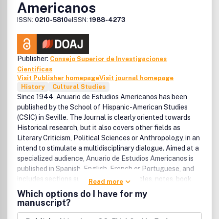
Americanos
ISSN:
0210-5810
eISSN:
1988-4273
Publisher:
Consejo Superior de Investigaciones
Científicas
Visit Publisher homepage
Visit journal homepage
History
Cultural Studies
Since 1944, Anuario de Estudios Americanos has been
published by the School of Hispanic-American Studies
(CSIC) in Seville. The Journal is clearly oriented towards
Historical research, but it also covers other fields as
Literary Criticism, Political Sciences or Anthropology, in an
intend to stimulate a multidisciplinary dialogue. Aimed at a
specialized audience, Anuario de Estudios Americanos is
published in Spanish, English, French or Portuguese, and
includes sections such as research articles, notes, book
Read more
reviews and proceedings.
Which options do I have for my
manuscript?