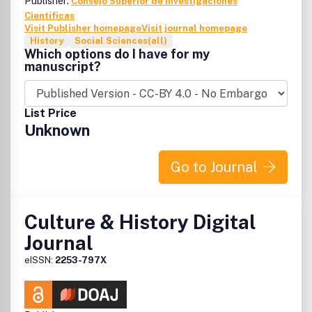
Publisher:
Consejo Superior de Investigaciones
Científicas
Visit Publisher homepage
Visit journal homepage
History
Social Sciences(all)
Which options do I have for my
manuscript?
List Price
Unknown
Go to Journal
Culture & History Digital
Journal
eISSN:
2253-797X