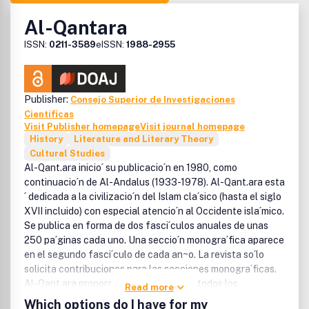
Al-Qantara
ISSN:
0211-3589
eISSN:
1988-2955
Publisher:
Consejo Superior de Investigaciones
Científicas
Visit Publisher homepage
Visit journal homepage
History
Literature and Literary Theory
Cultural Studies
Al-Qant.ara inicio´ su publicacio´n en 1980, como
continuacio´n de Al-Andalus (1933-1978). Al-Qant.ara esta
´ dedicada a la civilizacio´n del Islam cla´sico (hasta el siglo
XVII incluido) con especial atencio´n al Occidente isla´mico.
Se publica en forma de dos fasci´culos anuales de unas
250 pa´ginas cada uno. Una seccio´n monogra´fica aparece
en el segundo fasci´culo de cada an~o. La revista so´lo
solicita contribuciones para las secciones monogra´ficas.
Al-Qant.ara proporciona acceso libre a todos los
Read more
contenidos seis meses despue´s de su publicacio´n.
Which options do I have for my