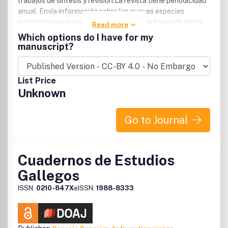
trabajos de síntesis y revisión.La revista tiene periodicidad
anual. Envía información sobre las nuevas especies
publicadas para que sean incluidas en las bases de datos
Read more
TROPICOS, (International Plant Name Index o
Which options do I have for my
IndexFungorum )Collectanea Botanica proporciona
manuscript?
acceso inmediato a texto completo a todos los contenidos
de esta edición electrónica.
List Price
Unknown
Go to Journal
Cuadernos de Estudios
Gallegos
ISSN:
0210-847X
eISSN:
1988-8333