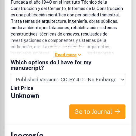
Fundada el año 1948 en el Instituto Técnico de la
Construcción y del Cemento, Informes de la Construcción
es una publicación científica con periodicidad trimestral.
Trata temas de arquitectura, ingeniería, obras públicas,
medio ambiente, instalaciones, rehabilitación, sistemas
constructivos, técnicas de ensayos, resultados de
investigaciones de componentes y sistemas de la
edificación, etc. La revista va dirigida a arquitectos,
ingenieros, empresas constructoras, investigadores y
Read more
profesionales relacionados con la construcción de
Which options do I have for my
edificios y obras civiles.
manuscript?
List Price
Unknown
Go to Journal
Isegoría