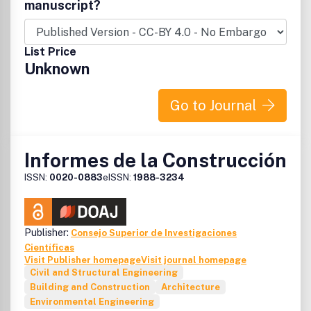
tratamiento de las aguas residuales de las industrias
manuscript?
correspondientes.
List Price
Unknown
Go to Journal
Informes de la Construcción
ISSN:
0020-0883
eISSN:
1988-3234
Publisher:
Consejo Superior de Investigaciones
Científicas
Visit Publisher homepage
Visit journal homepage
Civil and Structural Engineering
Building and Construction
Architecture
Environmental Engineering