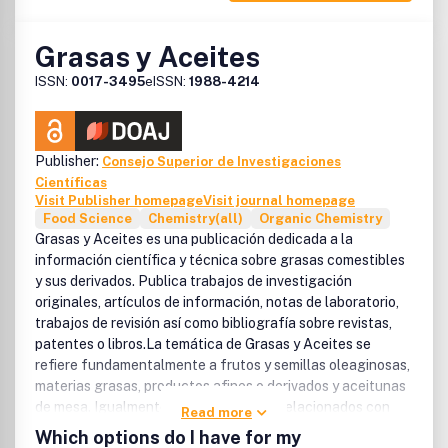
Grasas y Aceites
ISSN:
0017-3495
eISSN:
1988-4214
Publisher:
Consejo Superior de Investigaciones
Científicas
Visit Publisher homepage
Visit journal homepage
Food Science
Chemistry(all)
Organic Chemistry
Grasas y Aceites es una publicación dedicada a la
información científica y técnica sobre grasas comestibles
y sus derivados. Publica trabajos de investigación
originales, artículos de información, notas de laboratorio,
trabajos de revisión así como bibliografía sobre revistas,
patentes o libros.La temática de Grasas y Aceites se
refiere fundamentalmente a frutos y semillas oleaginosas,
materias grasas, productos afines o derivados y aceitunas
de mesa. Igualmente, incluye trabajos relacionados con
Read more
subproductos de todas las materias anteriores y el
Which options do I have for my