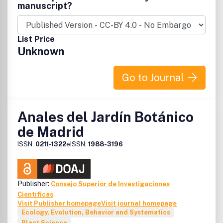
Durante este periodo de embargo, so´lo los suscriptores de
manuscript?
la edicio´n impresa tienen acceso al texto completo.
List Price
Unknown
Go to Journal
Anales del Jardín Botánico
de Madrid
ISSN:
0211-1322
eISSN:
1988-3196
Publisher:
Consejo Superior de Investigaciones
Científicas
Visit Publisher homepage
Visit journal homepage
Ecology, Evolution, Behavior and Systematics
Plant Science