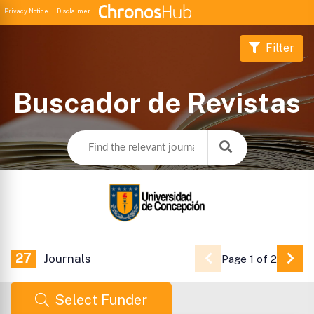
Privacy Notice
Disclaimer
Filter
Buscador de Revistas
27
Journals
Page 1 of 2
Go 
Select Funder